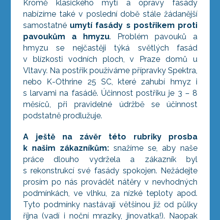
Kromě klasického mytí a opravy fasády
nabízíme také v poslední době stále žádanější
samostatné
umytí fasády s postřikem proti
pavoukům a hmyzu
. Problém pavouků a
hmyzu se nejčastěji týká světlých fasád
v blízkosti vodních ploch, v Praze domů u
Vltavy. Na postřik používáme přípravky Spektra,
nebo K-Othrine 25 SC, které zahubí hmyz i
s larvami na fasádě. Účinnost postřiku je 3 – 8
měsíců, při pravidelné údržbě se účinnost
podstatně prodlužuje.
A ještě na závěr této rubriky prosba
k našim zákazníkům:
snažíme se, aby naše
práce dlouho vydržela a zákazník byl
s rekonstrukcí své fasády spokojen. Nežádejte
prosím po nás provádět nátěry v nevhodných
podmínkách, ve vlhku, za nízké teploty apod.
Tyto podmínky nastávají většinou již od půlky
října (vadí i noční mrazíky, jinovatka!). Naopak