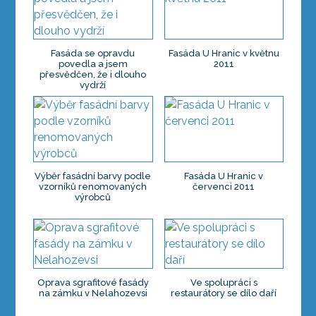
Fasáda se opravdu
Fasáda U Hranic v květnu
povedla a jsem
2011
přesvědčen, že i dlouho
vydrží
Výběr fasádní barvy podle
Fasáda U Hranic v
vzorníků renomovaných
červenci 2011
výrobců
Oprava sgrafitové fasády
Ve spolupráci s
na zámku v Nelahozevsi
restaurátory se dílo daří