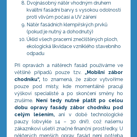
Dvojnásobný nátěr vhodným druhem
kvalitní fasádní barvy s vysokou odolností
proti vlivům počasí a UV záření
Nátěr fasádních klempířských prvků
(pokud je nutný a dohodnutý)
Úklid všech pracemi znečištěných ploch,
ekologická likvidace vzniklého stavebního
odpadu
Při opravách a nátěrech fasád používáme ve
většině případů pouze tzv.
„Mobilní zábor
chodníku“,
to znamená, že zábor vytvoříme
pouze pod místy, kde momentálně pracují
výškoví specialisté a po skončení směny ho
zrušíme.
Není tedy nutné platit po celou
dobu opravy fasády zábor chodníku pod
celým lešením,
ani v době technologické
pauzy (obvykle 14 – 30 dní!), což našemu
zákazníkovi ušetří značné finanční prostředky. U
některých menších oprav fasád není potřeba