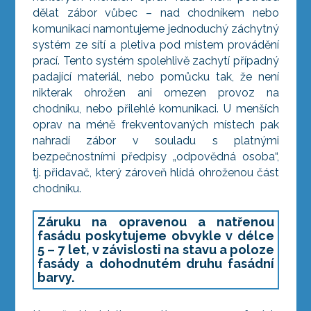
dělat zábor vůbec – nad chodníkem nebo
komunikací namontujeme jednoduchý záchytný
systém ze sítí a pletiva pod místem provádění
prací. Tento systém spolehlivě zachytí případný
padající materiál, nebo pomůcku tak, že není
nikterak ohrožen ani omezen provoz na
chodníku, nebo přilehlé komunikaci. U menších
oprav na méně frekventovaných místech pak
nahradí zábor v souladu s platnými
bezpečnostními předpisy „odpovědná osoba“,
tj. přidavač, který zároveň hlídá ohroženou část
chodníku.
Záruku na opravenou a natřenou
fasádu poskytujeme obvykle v délce
5 – 7 let,
v závislosti na stavu a poloze
fasády a dohodnutém druhu fasádní
barvy.