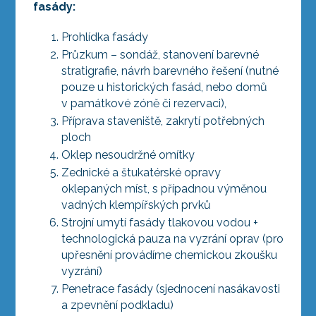
fasády:
Prohlídka fasády
Průzkum – sondáž, stanovení barevné
stratigrafie, návrh barevného řešení (nutné
pouze u historických fasád, nebo domů
v památkové zóně či rezervaci),
Příprava staveniště, zakrytí potřebných
ploch
Oklep nesoudržné omítky
Zednické a štukatérské opravy
oklepaných míst, s případnou výměnou
vadných klempířských prvků
Strojní umytí fasády tlakovou vodou +
technologická pauza na vyzrání oprav (pro
upřesnění provádíme chemickou zkoušku
vyzrání)
Penetrace fasády (sjednocení nasákavosti
a zpevnění podkladu)