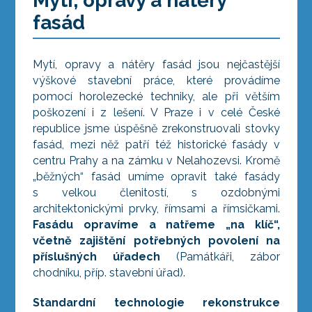
Mytí, opravy a nátěry
fasád
Mytí, opravy a nátěry fasád jsou nejčastější
výškové stavební práce, které provádíme
pomocí horolezecké techniky, ale při větším
poškození i z lešení. V Praze i v celé České
republice jsme úspěšně zrekonstruovali stovky
fasád, mezi něž patří též historické fasády v
centru Prahy a na zámku v Nelahozevsi. Kromě
„běžných“ fasád umíme opravit také fasády
s velkou členitostí, s ozdobnými
architektonickými prvky, římsami a římsičkami.
Fasádu opravíme a natřeme „na klíč“,
včetně zajištění potřebných povolení na
příslušných úřadech
(Památkáři, zábor
chodníku, příp. stavební úřad).
Standardní technologie rekonstrukce