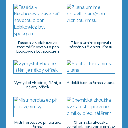
Fasáda v Nelahozevsi
Z lana umíme opravit i
zase září novotou a pan
náročnou členitou římsu
Lobkowicz byl spokojen
Vymyslet vhodné jištění je
A další členitá římsa z lana
někdy oříšek
Mistr horolezec při opravě
Chemická zkouška
římsy
vyzrálosti opravené omítky